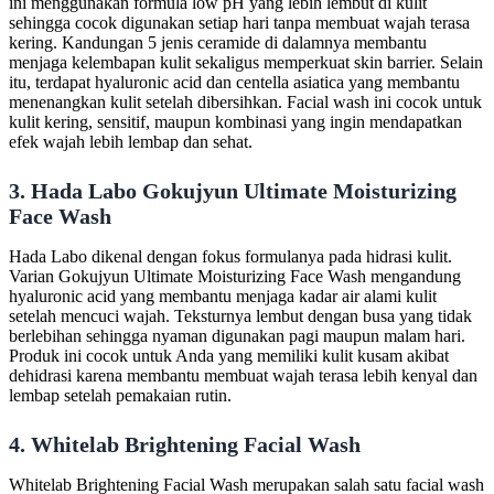
ini menggunakan formula low pH yang lebih lembut di kulit
sehingga cocok digunakan setiap hari tanpa membuat wajah terasa
kering. Kandungan 5 jenis ceramide di dalamnya membantu
menjaga kelembapan kulit sekaligus memperkuat skin barrier. Selain
itu, terdapat hyaluronic acid dan centella asiatica yang membantu
menenangkan kulit setelah dibersihkan. Facial wash ini cocok untuk
kulit kering, sensitif, maupun kombinasi yang ingin mendapatkan
efek wajah lebih lembap dan sehat.
3. Hada Labo Gokujyun Ultimate Moisturizing
Face Wash
Hada Labo dikenal dengan fokus formulanya pada hidrasi kulit.
Varian Gokujyun Ultimate Moisturizing Face Wash mengandung
hyaluronic acid yang membantu menjaga kadar air alami kulit
setelah mencuci wajah. Teksturnya lembut dengan busa yang tidak
berlebihan sehingga nyaman digunakan pagi maupun malam hari.
Produk ini cocok untuk Anda yang memiliki kulit kusam akibat
dehidrasi karena membantu membuat wajah terasa lebih kenyal dan
lembap setelah pemakaian rutin.
4. Whitelab Brightening Facial Wash
Whitelab Brightening Facial Wash merupakan salah satu facial wash