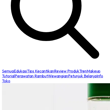
Semua
Edukasi
Tips Kecantikan
Review Produk
Tren
Makeup
Tutorial
Perawatan Rambut
Wewangian
Petunjuk Belanja
Info
Toko