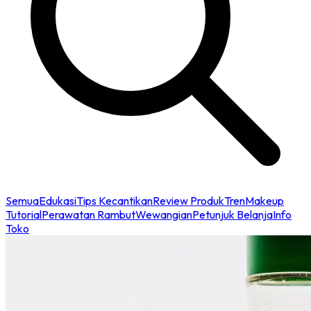
Semua
Edukasi
Tips Kecantikan
Review Produk
Tren
Makeup
Tutorial
Perawatan Rambut
Wewangian
Petunjuk Belanja
Info
Toko