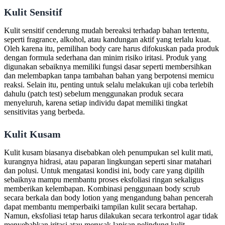
Kulit Sensitif
Kulit sensitif cenderung mudah bereaksi terhadap bahan tertentu,
seperti fragrance, alkohol, atau kandungan aktif yang terlalu kuat.
Oleh karena itu, pemilihan body care harus difokuskan pada produk
dengan formula sederhana dan minim risiko iritasi. Produk yang
digunakan sebaiknya memiliki fungsi dasar seperti membersihkan
dan melembapkan tanpa tambahan bahan yang berpotensi memicu
reaksi. Selain itu, penting untuk selalu melakukan uji coba terlebih
dahulu (patch test) sebelum menggunakan produk secara
menyeluruh, karena setiap individu dapat memiliki tingkat
sensitivitas yang berbeda.
Kulit Kusam
Kulit kusam biasanya disebabkan oleh penumpukan sel kulit mati,
kurangnya hidrasi, atau paparan lingkungan seperti sinar matahari
dan polusi. Untuk mengatasi kondisi ini, body care yang dipilih
sebaiknya mampu membantu proses eksfoliasi ringan sekaligus
memberikan kelembapan. Kombinasi penggunaan body scrub
secara berkala dan body lotion yang mengandung bahan pencerah
dapat membantu memperbaiki tampilan kulit secara bertahap.
Namun, eksfoliasi tetap harus dilakukan secara terkontrol agar tidak
menyebabkan iritasi atau merusak lapisan pelindung kulit.